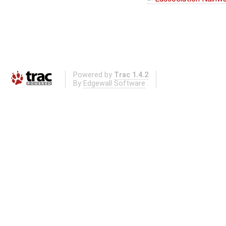
Powered by
Trac 1.4.2
By
Edgewall Software
.