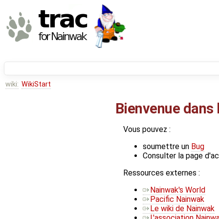
wiki:
WikiStart
Bienvenue dans 
Vous pouvez :
soumettre un
Bug
Consulter la page d'ac
Ressources externes :
Nainwak's World
Pacific Nainwak
Le wiki de Nainwak
L'association Nainw