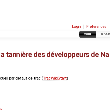
Login
Preferences
WIKI
ROA
la tannière des développeurs de N
cueil par défaut de trac (
TracWikiStart
)
ak