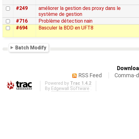
#249
améliorer la gestion des proxy dans le
système de gestion
#716
Problème détection nain
#694
Basculer la BDD en UFT8
Batch Modify
Download
RSS Feed
Comma-de
Powered by
Trac 1.4.2
By
Edgewall Software
.