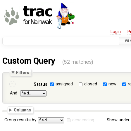
Login
P
WI
Custom Query
(52 matches)
Filters
assigned
closed
new
r
Status
And
Columns
Group results by
descending
Show under 