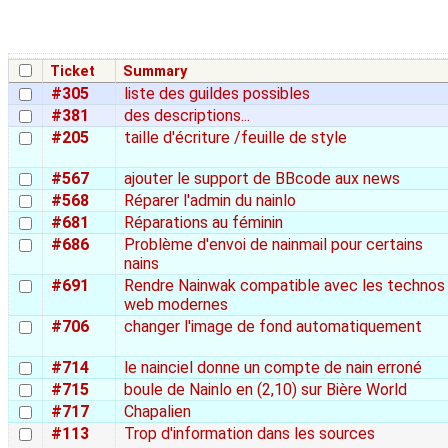
Ticket
Summary
#305
liste des guildes possibles
#381
des descriptions...
#205
taille d'écriture /feuille de style
#567
ajouter le support de BBcode aux news
#568
Réparer l'admin du nainlo
#681
Réparations au féminin
#686
Problème d'envoi de nainmail pour certains
nains
#691
Rendre Nainwak compatible avec les technos
web modernes
#706
changer l'image de fond automatiquement
#714
le nainciel donne un compte de nain erroné
#715
boule de Nainlo en (2,10) sur Bière World
#717
Chapalien
#113
Trop d'information dans les sources